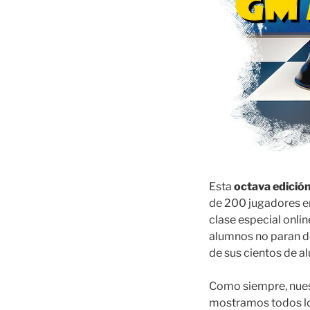
Esta
octava edició
de 200 jugadores en
clase especial onlin
alumnos no paran de
de sus cientos de 
Como siempre, nue
mostramos todos los