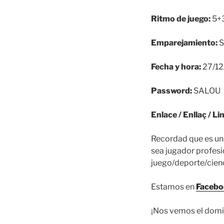
Ritmo de juego:
5+3
Emparejamiento:
S
Fecha y hora:
27/12
Password:
SALOU
Recordad que es un 
sea jugador profesio
juego/deporte/cienc
Estamos en
Faceb
¡Nos vemos el dom