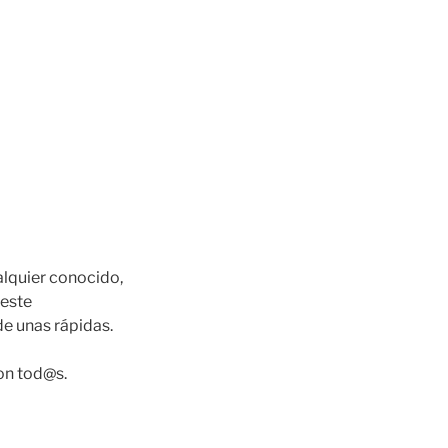
alquier conocido,
 este
de unas rápidas.
con tod@s.