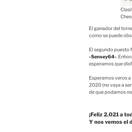
Clasi
Ches
El ganador del torne
como se puede obser
El segundo puesto f
«
Sensey64
«. Enhor
esperamos que disfr
Esperamos veros a t
2020 (no vaya a ser
de que podamos nor
¡Feliz 2.021 a to
Y nos vemos el 