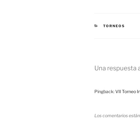
CATEGORÍAS
TORNEOS
Una respuesta a
Pingback:
VII Torneo I
Los comentarios están