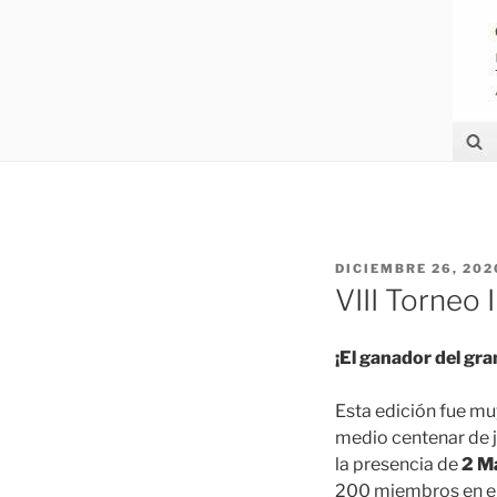
PUBLICADO
DICIEMBRE 26, 202
EL
VIII Torneo 
¡El ganador del gr
Esta edición fue mu
medio centenar de 
la presencia de
2 Ma
200 miembros en el 