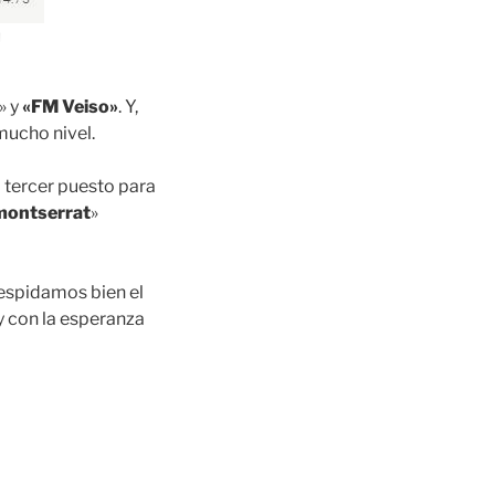
u
» y
«FM Veiso»
. Y,
mucho nivel.
l tercer puesto para
montserrat
»
Despidamos bien el
y con la esperanza