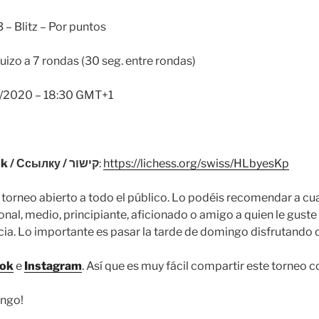
 – Blitz – Por puntos
uizo a 7 rondas (30 seg. entre rondas)
/2020 – 18:30 GMT+1
Enlace / Enllaç / Link / Ссылку / קישור
:
https://lichess.org/swiss/HLbyesKp
torneo abierto a todo el público. Lo podéis recomendar a cu
nal, medio, principiante, aficionado o amigo a quien le guste
ia. Lo importante es pasar la tarde de domingo disfrutando 
ook
e
Instagram
. Así que es muy fácil compartir este torneo 
ingo!