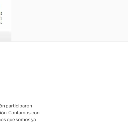
ión participaron
ción. Contamos con
os que somos ya