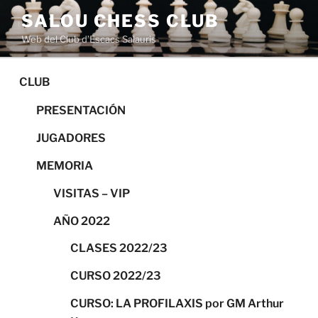
Saltar
SALOU CHESS CLUB
al
Web del Club d’Escacs Salauris
contenido
CLUB
PRESENTACIÓN
JUGADORES
MEMORIA
VISITAS – VIP
AÑO 2022
CLASES 2022/23
CURSO 2022/23
CURSO: LA PROFILAXIS por GM Arthur