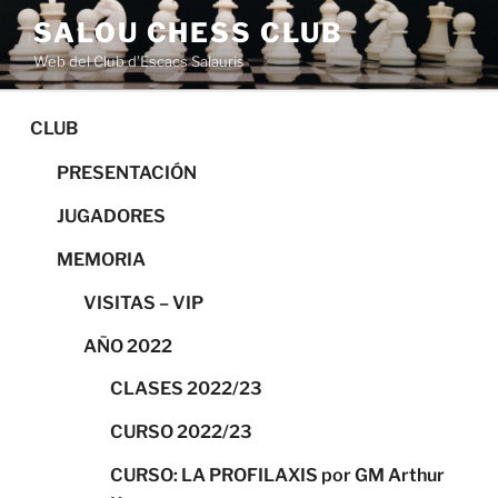
Saltar
SALOU CHESS CLUB
al
Web del Club d’Escacs Salauris
contenido
CLUB
PRESENTACIÓN
JUGADORES
MEMORIA
VISITAS – VIP
AÑO 2022
CLASES 2022/23
CURSO 2022/23
CURSO: LA PROFILAXIS por GM Arthur