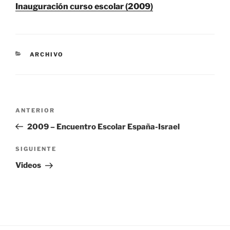
Inauguración curso escolar (2009)
CATEGORÍAS
ARCHIVO
Navegación
Entrada
ANTERIOR
de
anterior:
2009 – Encuentro Escolar España-Israel
entradas
Siguiente
SIGUIENTE
entrada
Videos