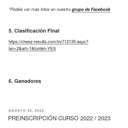
*Podéis ver más fotos en nuestro
grupo de Facebook
5. Clasificación Final
https://chess-results.com/tnr712135.aspx?
lan=2&art=1&turdet=YES
6. Ganadores
PUBLICADO
AGOSTO 30, 2022
EL
PREINSCRIPCIÓN CURSO 2022 / 2023