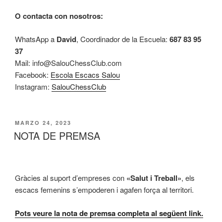
O contacta con nosotros:
WhatsApp a
David
, Coordinador de la Escuela:
687 83 95
37
Mail: info@SalouChessClub.com
Facebook:
Escola Escacs Salou
Instagram:
SalouChessClub
PUBLICADO
MARZO 24, 2023
EL
NOTA DE PREMSA
Gràcies al suport d’empreses con
«Salut i Treball»
, els
escacs femenins s’empoderen i agafen força al territori.
Pots veure la nota de premsa completa al següent link.