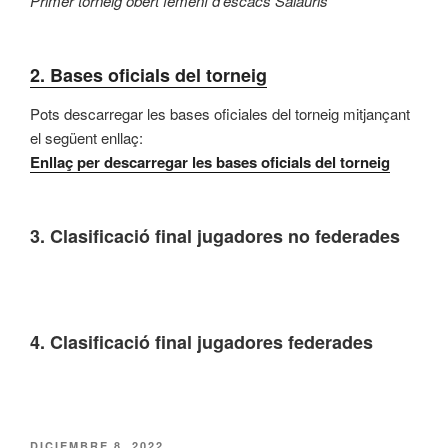
Primer torneig obert femení d’escacs Salauris
2. Bases oficials del torneig
Pots descarregar les bases oficiales del torneig mitjançant
el següent enllaç:
Enllaç per descarregar les bases oficials del torneig
3.
Clasificació final jugadores no federades
4.
Clasificació final jugadores federades
PUBLICADO
DICIEMBRE 8, 2022