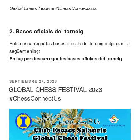
Global Chess Festival #ChessConnectsUs
2.
Bases oficials del torneig
Pots descarregar les bases oficials del torneig mitjançant el
següent enllaç:
Enl
l
aç per descarregar les bases oficials del torneig
PUBLICADO
SEPTIEMBRE 27, 2023
EL
GLOBAL CHESS FESTIVAL 2023
#ChessConnectUs