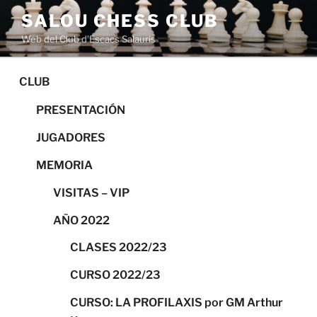
Saltar
SALOU CHESS CLUB
al
Web del Club d’Escacs Salauris
contenido
CLUB
PRESENTACIÓN
JUGADORES
MEMORIA
VISITAS – VIP
AÑO 2022
CLASES 2022/23
CURSO 2022/23
CURSO: LA PROFILAXIS por GM Arthur