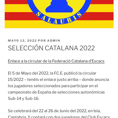
PUBLICADO
MAYO 12, 2022
POR
ADMIN
EL
SELECCIÓN CATALANA 2022
E
n
l
a
c
e
a
l
a
c
ircular de la Federació Catalana d’Escacs
El 5 de Mayo del 2022, la F.C.E. publicó la circular
15/2022 – tenéis el enlace justo arriba – donde anuncia
los jugadores seleccionados para participar en el
campeonato de España de selecciones autonómicas
Sub-14 y Sub-16.
Se celebrará del 22 al 26 de Junio del 2022, en Isla,
Cantabria. Y contará con dos jugadores del Club Escacs