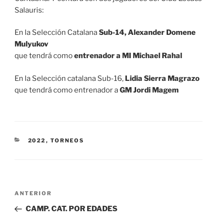
Salauris:
En la Selección Catalana
Sub-14, Alexander Domene
Mulyukov
que tendrá como
entrenador a MI Michael Rahal
En la Selección catalana Sub-16,
Lidia Sierra Magrazo
que tendrá como entrenador a
GM Jordi Magem
CATEGORÍAS
2022
,
TORNEOS
Navegación
Entrada
ANTERIOR
de
anterior:
CAMP. CAT. POR EDADES
entradas