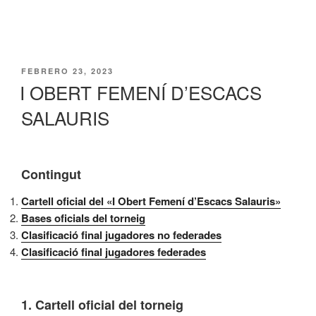
PUBLICADO
FEBRERO 23, 2023
EL
I OBERT FEMENÍ D’ESCACS
SALAURIS
Contingut
Cartell oficial del «I Obert Femení d’Escacs Salauris»
Bases oficials del torneig
Clasificació final jugadores no federades
Clasificació final jugadores federades
1. Cartell oficial del torneig