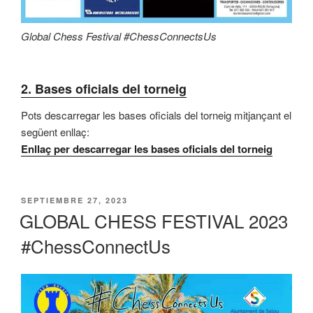
Global Chess Festival #ChessConnectsUs
2.
Bases oficials del torneig
Pots descarregar les bases oficials del torneig mitjançant el
següent enllaç:
Enl
l
aç per descarregar les bases oficials del torneig
PUBLICADO
SEPTIEMBRE 27, 2023
EL
GLOBAL CHESS FESTIVAL 2023
#ChessConnectUs