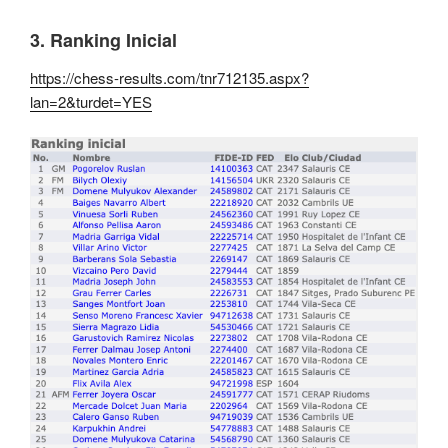
3. Ranking Inicial
https://chess-results.com/tnr712135.aspx?
lan=2&turdet=YES