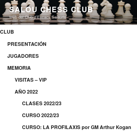
Saltar
SALOU CHESS CLUB
al
Web del Club d’Escacs Salauris
contenido
CLUB
PRESENTACIÓN
JUGADORES
MEMORIA
VISITAS – VIP
AÑO 2022
CLASES 2022/23
CURSO 2022/23
CURSO: LA PROFILAXIS por GM Arthur Kogan