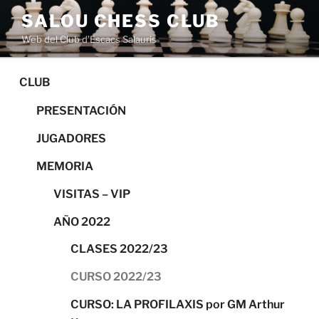
Saltar
SALOU CHESS CLUB
al
Web del Club d’Escacs Salauris
contenido
CLUB
PRESENTACIÓN
JUGADORES
MEMORIA
VISITAS – VIP
AÑO 2022
CLASES 2022/23
CURSO 2022/23
CURSO: LA PROFILAXIS por GM Arthur