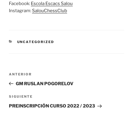
Facebook:
Escola Escacs Salou
Instagram:
SalouChessClub
CATEGORÍAS
UNCATEGORIZED
Navegación
Entrada
ANTERIOR
de
anterior:
GM RUSLAN POGORELOV
entradas
Siguiente
SIGUIENTE
entrada
PREINSCRIPCIÓN CURSO 2022 / 2023