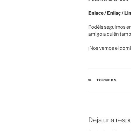
Podéis seguirnos en
amigo a quién tambi
¡Nos vemos el dom
CATEGORÍAS
TORNEOS
Deja una resp