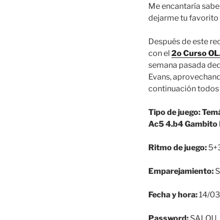
Me encantaría saber
dejarme tu favorito
Después de este rec
con el
2o Curso OL
semana pasada dedi
Evans, aprovechando
continuación todos 
Tipo de juego:
Temá
Ac5 4.b4 Gambito 
Ritmo de juego:
5+3
Emparejamiento:
S
Fecha y hora:
14/03
Password:
SALOU