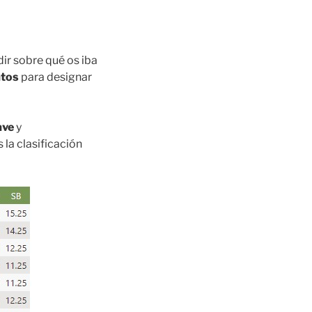
dir sobre qué os iba
atos
para designar
ave
y
s la clasificación