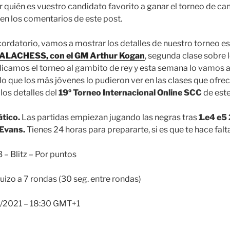
 quién es vuestro candidato favorito a ganar el torneo de c
 en los comentarios de este post.
ordatorio, vamos a mostrar los detalles de nuestro torneo es
ALACHESS, con el GM Arthur Kogan
, segunda clase sobre 
camos el torneo al gambito de rey y esta semana lo vamos a
 que los más jóvenes lo pudieron ver en las clases que ofrece
los detalles del
19º Torneo Internacional Online SCC
de est
tico.
Las partidas empiezan jugando las negras tras
1.e4 e5
Evans.
Tienes 24 horas para prepararte, si es que te hace fal
 – Blitz – Por puntos
uizo a 7 rondas (30 seg. entre rondas)
/2021 – 18:30 GMT+1