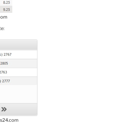
.com
te:
ess24.com