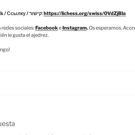
Enlace / Enllaç / Link / Ссылку / קישור
:
https://lichess.org/swiss/0VdZjBla
 redes sociales:
Facebook
e
Instagram
.
Os esperamos. Acord
én le gusta el ajedrez.
ingo!
uesta