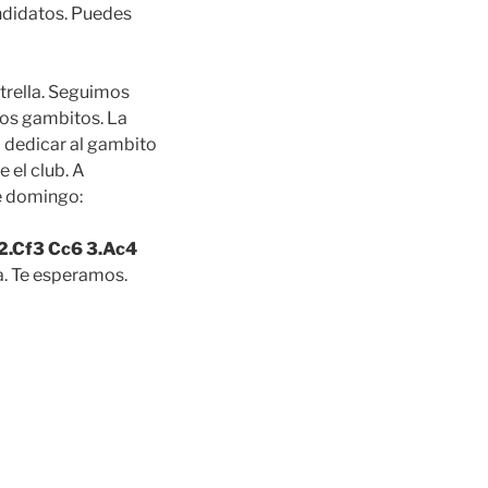
andidatos. Puedes
trella. Seguimos
los gambitos. La
 dedicar al gambito
 el club. A
e domingo:
 2.Cf3 Cc6 3.Ac4
ta. Te esperamos.