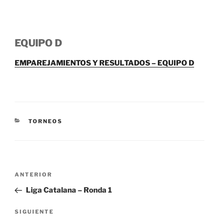
EQUIPO D
EMPAREJAMIENTOS Y RESULTADOS – EQUIPO D
CATEGORÍAS
TORNEOS
Navegación
Entrada
ANTERIOR
de
anterior:
Liga Catalana – Ronda 1
entradas
Siguiente
SIGUIENTE