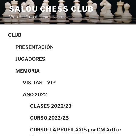
Saltar
SALOU CHESS CLUB
al
Web del Club d’Escacs Salauris
contenido
CLUB
PRESENTACIÓN
JUGADORES
MEMORIA
VISITAS – VIP
AÑO 2022
CLASES 2022/23
CURSO 2022/23
CURSO: LA PROFILAXIS por GM Arthur