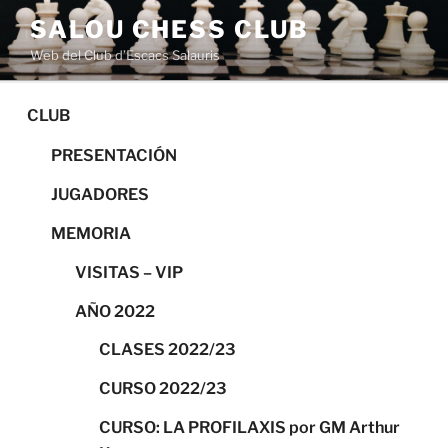
Saltar
SALOU CHESS CLUB
al
Web del Club d’Escacs Salauris
contenido
CLUB
PRESENTACIÓN
JUGADORES
MEMORIA
VISITAS – VIP
AÑO 2022
CLASES 2022/23
CURSO 2022/23
CURSO: LA PROFILAXIS por GM Arthur