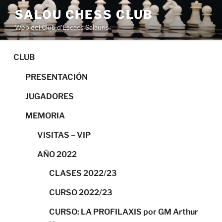
Saltar
SALOU CHESS CLUB
al
Web del Club d’Escacs Salauris
contenido
CLUB
PRESENTACIÓN
JUGADORES
MEMORIA
VISITAS – VIP
AÑO 2022
CLASES 2022/23
CURSO 2022/23
CURSO: LA PROFILAXIS por GM Arthur