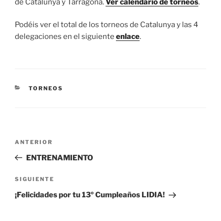
de Catalunya y Tarragona.
Ver calendario de torneos
.
Podéis ver el total de los torneos de Catalunya y las 4
delegaciones en el siguiente
enlace
.
CATEGORÍAS
TORNEOS
Navegación
Entrada
ANTERIOR
de
anterior:
ENTRENAMIENTO
entradas
Siguiente
SIGUIENTE
entrada
¡Felicidades por tu 13º Cumpleaños LIDIA!