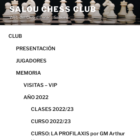
Saltar
SALOU CHESS CLUB
al
Web del Club d’Escacs Salauris
contenido
CLUB
PRESENTACIÓN
JUGADORES
MEMORIA
VISITAS – VIP
AÑO 2022
CLASES 2022/23
CURSO 2022/23
CURSO: LA PROFILAXIS por GM Arthur