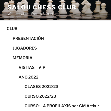
Saltar
SALOU CHESS CLUB
al
Web del Club d’Escacs Salauris
contenido
CLUB
PRESENTACIÓN
JUGADORES
MEMORIA
VISITAS – VIP
AÑO 2022
CLASES 2022/23
CURSO 2022/23
CURSO: LA PROFILAXIS por GM Arthur