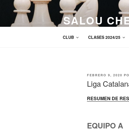
Saltar
al
SALOU CH
contenido
Web del Club d’Escacs Salauri
CLUB
CLASES 2024/25
PUBLICADO
FEBRERO 9, 2020
P
EL
Liga Catala
RESUMEN DE RE
EQUIPO A