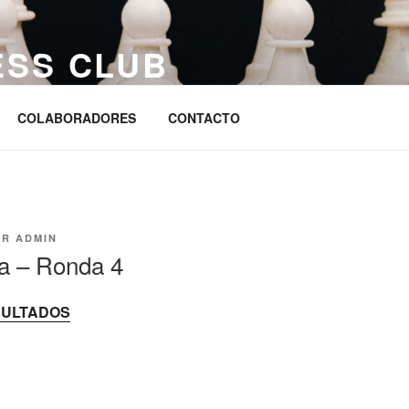
ESS CLUB
s
COLABORADORES
CONTACTO
OR
ADMIN
na – Ronda 4
SULTADOS