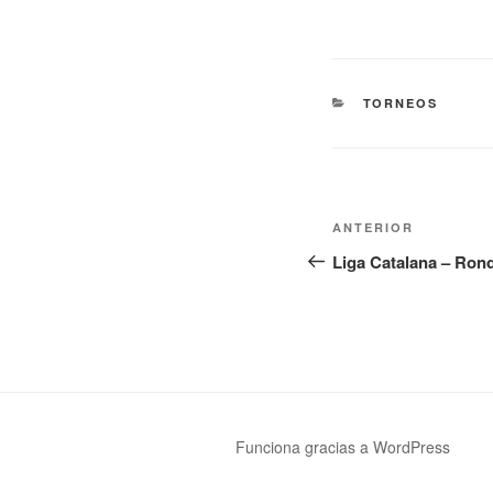
CATEGORÍAS
TORNEOS
Navegación
Entrada
ANTERIOR
de
anterior:
Liga Catalana – Ron
entradas
Funciona gracias a WordPress