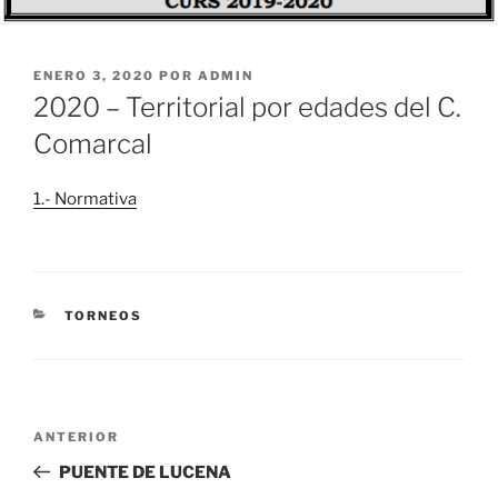
PUBLICADO
ENERO 3, 2020
POR
ADMIN
EL
2020 – Territorial por edades del C.
Comarcal
1.- Normativa
CATEGORÍAS
TORNEOS
Navegación
Entrada
ANTERIOR
de
anterior:
PUENTE DE LUCENA
entradas