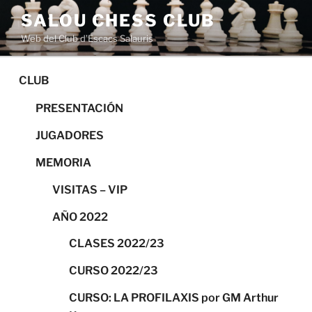
Saltar
SALOU CHESS CLUB
al
Web del Club d’Escacs Salauris
contenido
CLUB
PRESENTACIÓN
JUGADORES
MEMORIA
VISITAS – VIP
AÑO 2022
CLASES 2022/23
CURSO 2022/23
CURSO: LA PROFILAXIS por GM Arthur