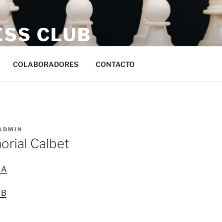
ESS CLUB
s
COLABORADORES
CONTACTO
ADMIN
rial Calbet
 A
 B