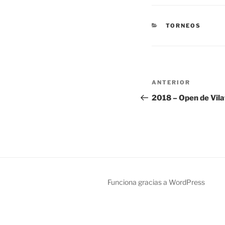
CATEGORÍAS
TORNEOS
Navegación
Entrada
ANTERIOR
de
anterior:
2018 – Open de Vil
entradas
Funciona gracias a WordPress