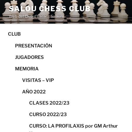
Saltar
SALOU CHESS CLUB
al
Web del Club d’Escacs Salauris
contenido
CLUB
PRESENTACIÓN
JUGADORES
MEMORIA
VISITAS – VIP
AÑO 2022
CLASES 2022/23
CURSO 2022/23
CURSO: LA PROFILAXIS por GM Arthur