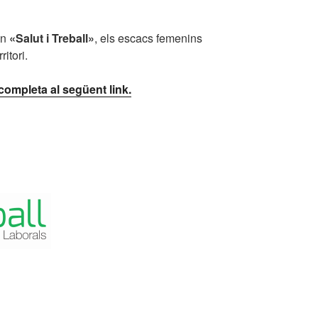
on
«Salut i Treball»
, els escacs femenins
itori.
completa al següent link.