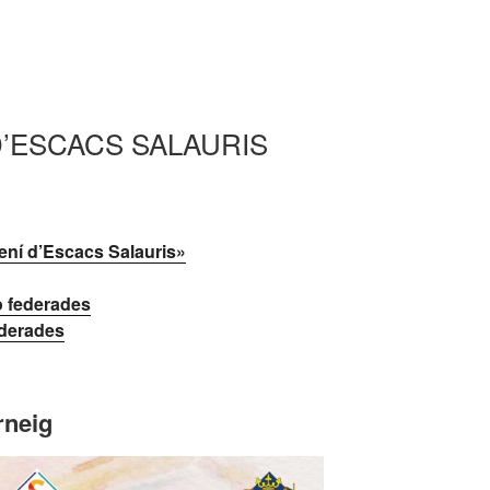
D’ESCACS SALAURIS
emení d’Escacs Salauris»
o federades
ederades
orneig