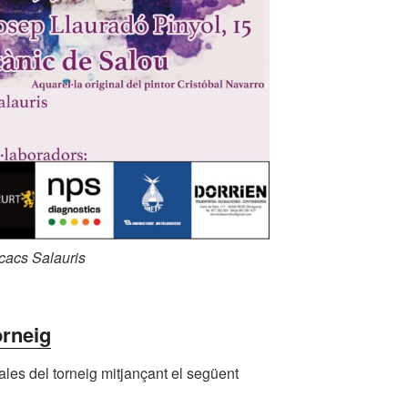
scacs Salauris
orneig
ales del torneig mitjançant el següent