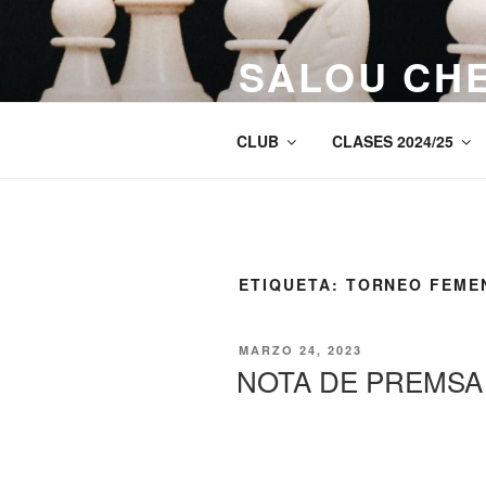
Saltar
al
SALOU CH
contenido
Web del Club d’Escacs Salauri
CLUB
CLASES 2024/25
ETIQUETA:
TORNEO FEME
PUBLICADO
MARZO 24, 2023
EL
NOTA DE PREMSA