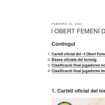
PUBLICADO
FEBRERO 23, 2023
EL
I OBERT FEMENÍ 
Contingut
Cartell oficial del «I Obert F
Bases oficials del torneig
Clasificació final jugadores n
Clasificació final jugadores f
1. Cartell oficial del t