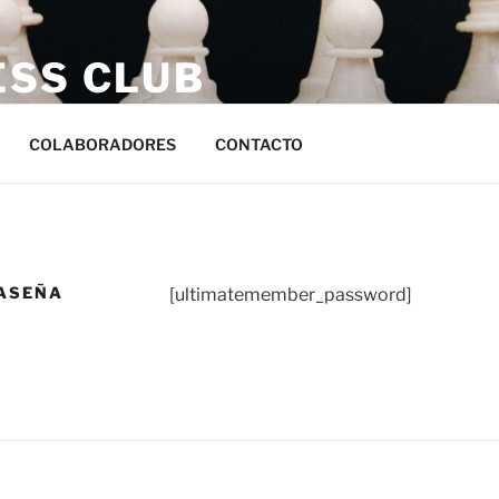
ESS CLUB
s
COLABORADORES
CONTACTO
ASEÑA
[ultimatemember_password]